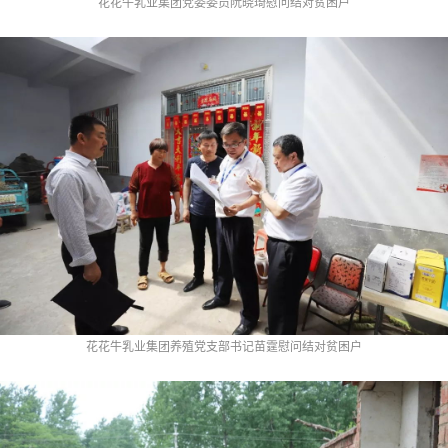
花花牛乳业集团党委委员阮晓琦慰问结对贫困户
花花牛乳业集团养殖党支部书记苗霆慰问结对贫困户