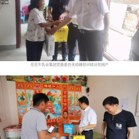
花花牛乳业集团党委委员关绍峰慰问结对贫困户