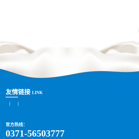
友情链接
LINK
官方热线：
0371-56503777