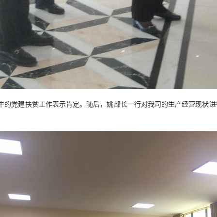
牛的党建扶贫工作表示肯定。随后，姚部长一行对我司的生产经营现状进