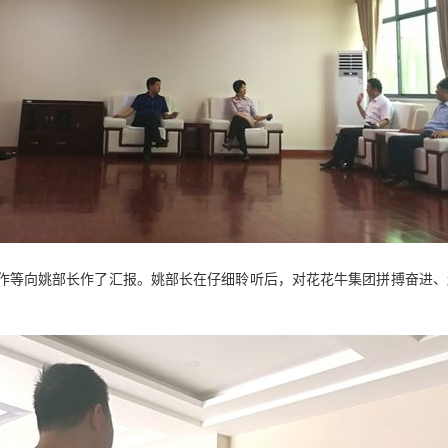
作等向姚部长作了汇报。姚部长在仔细聆听后，对花花牛集团拼搏奋进、