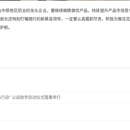
为中原地区奶业的龙头企业，要继续做精做优产品，持续提升产品市场竞
部长还特别叮嘱随行的新蔡县领导，一定要认真履职尽责，积极为像花花
护航。
奶行动” 公益助学启动仪式隆重举行