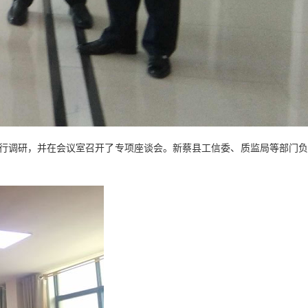
行调研，并在会议室召开了专项座谈会。新蔡县工信委、质监局等部门负