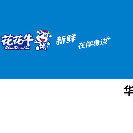
华体会体育(中国)HTH·官方网站
您当前的位置 ：
首 页
>
华体会体育(中国)HTH·官方网站
>
企业新闻
华