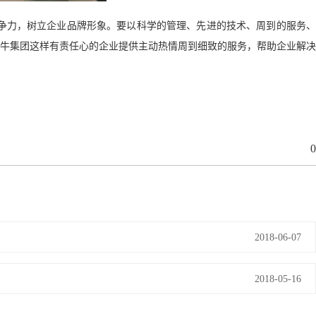
争力，树立企业品牌形象。要以科学的管理、先进的技术、周到的服务、
牛集团这样有责任心的企业提供主动热情周到细致的服务，帮助企业解决
0
2018-06-07
2018-05-16