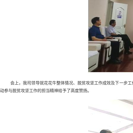
会上，我司领导就花花牛整体情况、脱贫攻坚工作成效及下一步工
动参与脱贫攻坚工作的担当精神给予了高度赞扬。