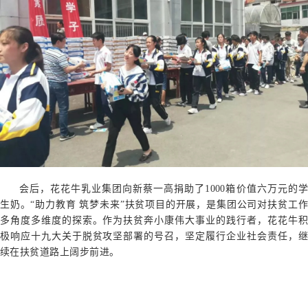
会后，花花牛乳业集团向新蔡一高捐助了1000箱价值六万元的学
生奶。“助力教育 筑梦未来”扶贫项目的开展，是集团公司对扶贫工作
多角度多维度的探索。作为扶贫奔小康伟大事业的践行者，花花牛积
极响应十九大关于脱贫攻坚部署的号召，坚定履行企业社会责任，继
续在扶贫道路上阔步前进。