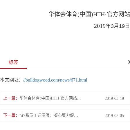
华体会体育(中国)HTH·官方网站
2019
年
3
月
19
日
0
标签
本文网址：
//bulldogwood.com/news/671.html
上一篇：
华体会体育(中国)HTH·官方网站 饲料事业部员工技能大赛圆满结束
2019-03-19
下一篇：
“心系员工送温暖，凝心聚力促发展”——华体会体育(中国)HTH·官方网站 春节慰问生产一线
2019-02-05