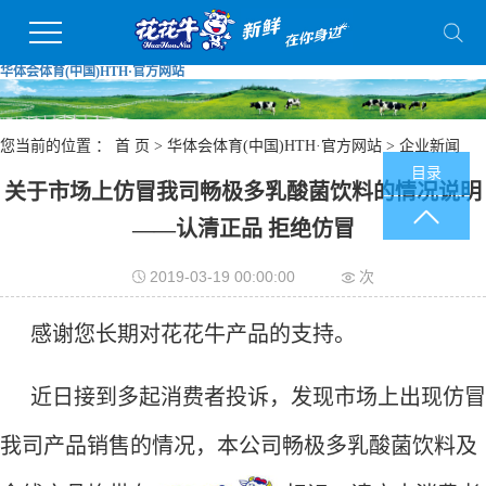
华体会体育(中国)HTH·官方网站
您当前的位置 ：
首 页
>
华体会体育(中国)HTH·官方网站
>
企业新闻
目录
关于市场上仿冒我司畅极多乳酸菌饮料的情况说明
——认清正品 拒绝仿冒
2019-03-19 00:00:00
次
感谢您长期对花花牛产品的支持。
近日接到多起消费者投诉，发现市场上出现仿冒
我司产品销售的情况，本公司畅极多乳酸菌饮料及