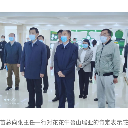
苗总向张主任一行对花花牛鲁山瑞亚的肯定表示感