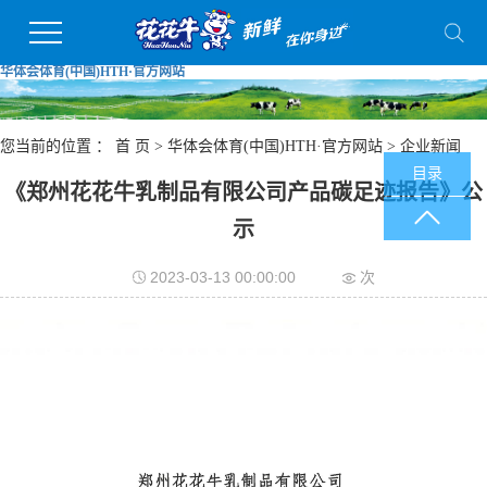
华体会体育(中国)HTH·官方网站
您当前的位置 ：
首 页
>
华体会体育(中国)HTH·官方网站
>
企业新闻
目录
《郑州花花牛乳制品有限公司产品碳足迹报告》公
示
2023-03-13 00:00:00
次