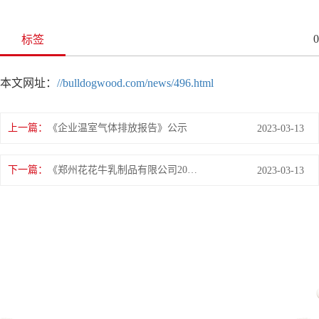
0
标签
本文网址：
//bulldogwood.com/news/496.html
上一篇：
《企业温室气体排放报告》公示
2023-03-13
下一篇：
《郑州花花牛乳制品有限公司2022年度温室气体排放核查报告》公示
2023-03-13