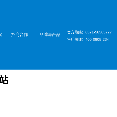
官方热线：0371-56503777
官
招商合作
品牌与产品
售后热线：400-0808-234
网站