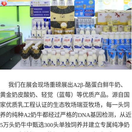
我们在展会现场重磅展出A2β-酪蛋白鲜牛奶、
黄金奶皮酸奶、轻觉（蓝莓）等优质产品。源自国
家优质乳工程认证的生态牧场瑞亚牧场，每一头饲
养的纯种A2奶牛都经过严格的DNA基因检测，从近
5万头奶牛中甄选300头单独饲养并建立专属纯净奶