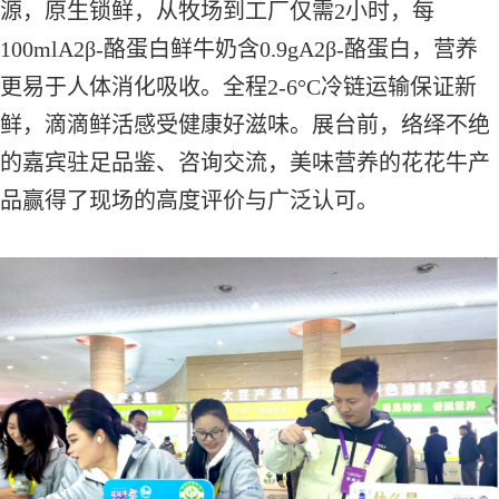
源，原生锁鲜，从牧场到工厂仅需2小时，每
100mlA2β-酪蛋白鲜牛奶含0.9gA2β-酪蛋白，营养
更易于人体消化吸收。全程2-6°C冷链运输保证新
鲜，滴滴鲜活感受健康好滋味。展台前，络绎不绝
的嘉宾驻足品鉴、咨询交流，美味营养的花花牛产
品赢得了现场的高度评价与广泛认可。