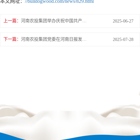
本文网址：
//bulldogwood.com/news/829.html
上一篇：
河南农投集团举办庆祝中国共产党成立104周年表彰大会暨第二届微党课比赛决赛
2025-06-27
下一篇：
河南农投集团党委在河南日报发表署名文章《执党建引领之笔 绘乡村振兴画卷》
2025-07-28