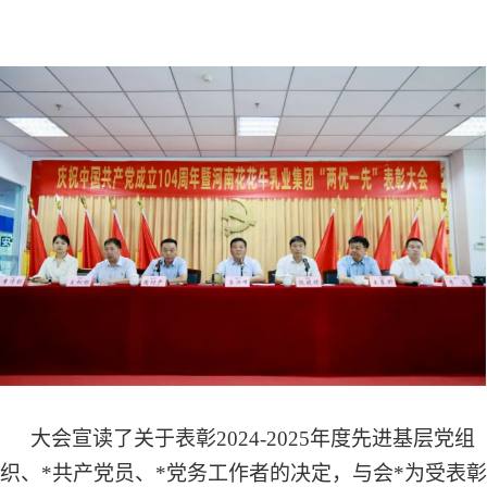
大会宣读了关于表彰
2024-2025年度先进基层党组
织、*共产党员、*党务工作者的决定，与会*为受表彰