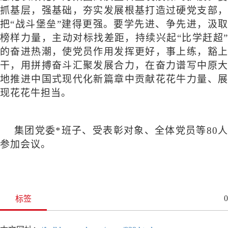
抓基层，强基础，夯实发展根基打造过硬党支部，
把
“战斗堡垒”建得更强。要学先进、争先进，汲
榜样力量，主动对标找差距，持续兴起“比学赶超”
的奋进热潮，使党员作用发挥更好，事上练，豁上
干，用拼搏奋斗汇聚发展合力，在奋力谱写中原大
地推进中国式现代化新篇章中贡献花花牛力量、展
现花花牛担当。
集团党委*班子、受表彰对象、全体党员等
80
参加会议。
0
标签