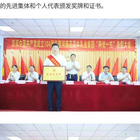
的先进集体和个人代表颁发奖牌和证书。