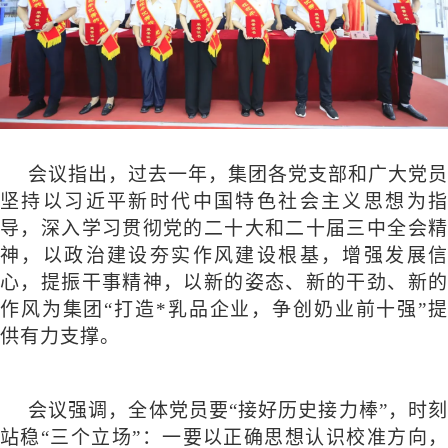
会议指出，过去一年，集团各党支部和广大党员
坚持以习近平新时代中国特色社会主义思想为指
导，深入学习贯彻党的二十大和二十届三中全会精
神，以政治建设夯实作风建设根基，增强发展信
心，提振干事精神，以新的姿态、新的干劲、新的
作风为集团
“打造*乳品企业，争创奶业前十强”
供有力支撑。
会议强调，全体党员要
“接好历史接力棒”，时
站稳“三个立场”：一要以正确思想认识校准方向，