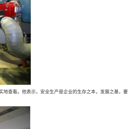
实地查看。他表示，安全生产是企业的生存之本，发展之基，要