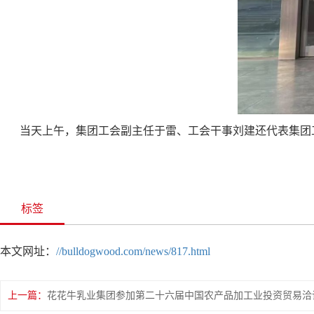
当天上午，集团工会副主任于雷、工会干事刘建还代表集团
标签
本文网址：
//bulldogwood.com/news/817.html
上一篇：
花花牛乳业集团参加第二十六届中国农产品加工业投资贸易洽