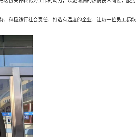
把这份关怀转化为工作的动力，以更饱满的热情投入岗位，服务
务，积极践行社会责任，打造有温度的企业，让每一位员工都能