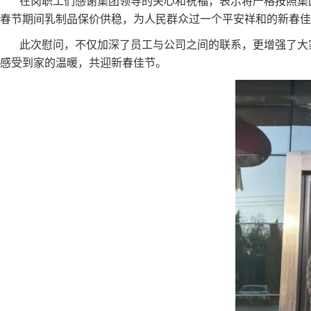
在岗职工们感谢集团领导的关心和祝福，表示将严格按照集
春节期间乳制品保价供稳，为人民群众过一个平安祥和的新春佳
此次慰问，不仅加深了员工与公司之间的联系，更增强了大
感受到家的温暖，共迎新春佳节。