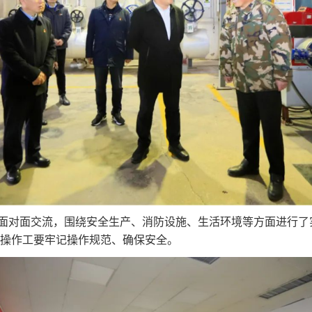
面对面交流，围绕安全生产、消防设施、生活环境等方面进行了
操作工要牢记操作规范、确保安全。