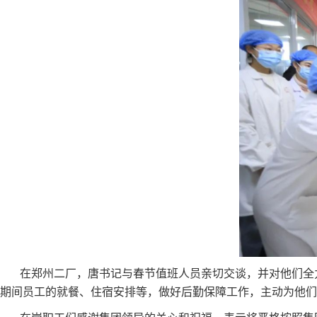
在郑州二厂，唐书记与春节值班人员亲切交谈，并对他们全
期间员工的就餐、住宿安排等，做好后勤保障工作，主动为他们