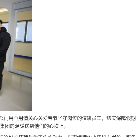
部门用心用情关心关爱春节坚守岗位的值班员工，切实保障假期
集团的温暖送到他们的心坎上。