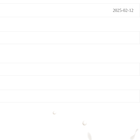
2025-02-12