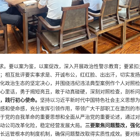
求。要以案为鉴，以案促改，深入开展政治性警示教育；要紧扣
；相互批评要实事求是、开诚布公，红红脸、出出汗，切实发扬
化政治生态的坚定决心，并围绕违纪违法典型案例作个人对照检
心里话，勇于揭短亮丑，敢于动真碰硬，深刻对照检查，剖析问
，践行初心使命。
坚持以习近平新时代中国特色社会主义思想为
感和使命感，充分发挥引领作用，带领广大干部职工在激烈的市
于党的自我革命的重要思想和全面从严治党的重要论述，通过对
动公司改革化险，稳定经营发展大局。
三要聚焦问题整改，强化
长远管根本的制度机制，确保问题整改取得实质性成效。要对标