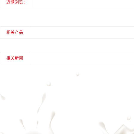
近期浏览：
相关产品
相关新闻