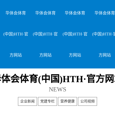
华体会体育
华体会体育
华体会体育
华体会体育
(中国)HTH·官
(中国)HTH·官
(中国)HTH·官
(中国)HTH·
方网站
方网站
方网站
方网站
体会体育(中国)HTH·官方
NEWS
企业新闻
党建专栏
营养健康
公司视频