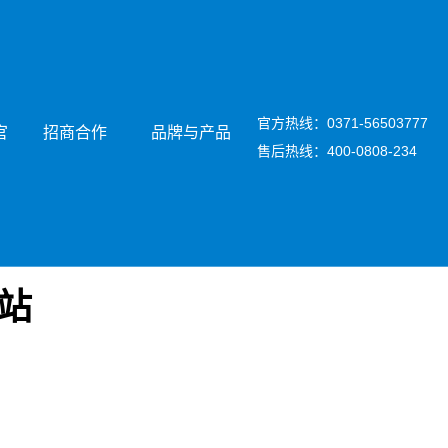
官方热线：0371-56503777
官
招商合作
品牌与产品
售后热线：400-0808-234
网站