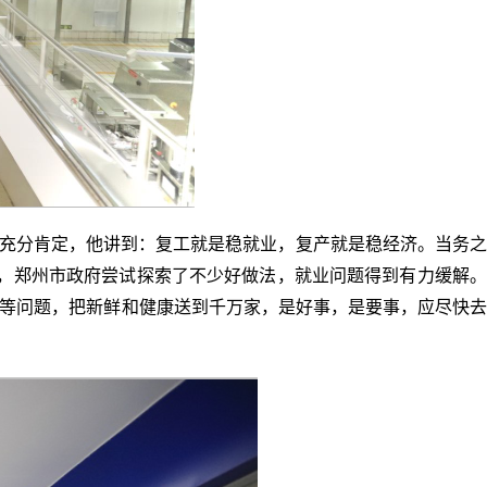
充分肯定，他讲到：复工就是稳就业，复产就是稳经济。当务之
岗，郑州市政府尝试探索了不少好做法，就业问题得到有力缓解。
难等问题，把新鲜和健康送到千万家，是好事，是要事，应尽快去