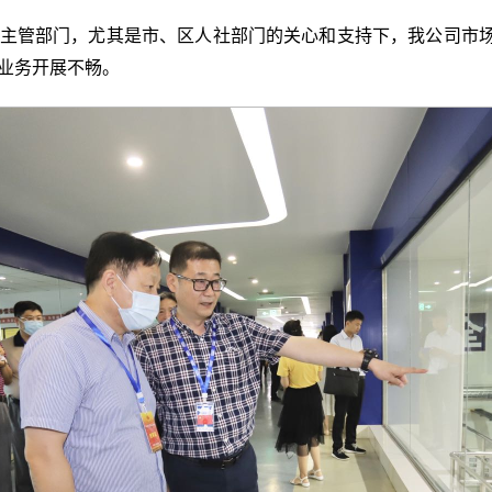
门及主管部门，尤其是市、区人社部门的关心和支持下，我公司市
户业务开展不畅。