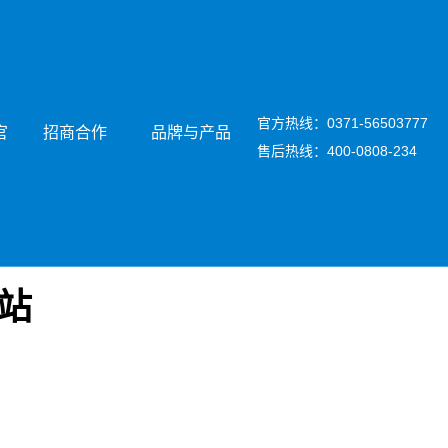
官方热线：0371-56503777
官
招商合作
品牌与产品
售后热线：400-0808-234
网站