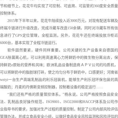
节和细节上，花花牛均实现了可控制、可追溯、可监管的360度安全质量
控制体系。
2015年下半年以来，花花牛陆续投入近3000万元，对现有配送车辆及
终端冷链进行升级改造，完成冷藏车改造150余辆，同时对冷藏车所有信
息进行了GPS定位管理，全程监测。另外，花花牛还在终端投放冷柜近
6000台，基本实现了全程冷链运行。
软件固然要紧，硬件同样重要。公司关键的生产设备来自德国的
GEA除菌离心机，可以利用高速离心力将鲜奶中的微生物分离出去，保
持鲜奶z原始的营养和风味；欧洲乳品设备制造商ＡＰＶ公司的均质机，
可以将鲜奶中的脂肪球打碎，使之均匀分布于鲜奶中，口感更好；河南省
weiyi一台生产高端乳制品的利乐冠装机，能够生产利乐冠环保包装的高
端酸奶；丹麦的丹佛斯变频控制器，控制着设备的稳定运行……
“我们还有严格的质量管控体系。”杨永说，公司严格按照食品安全
法、乳制品良好操作规范、ISO9001、ISO22000和HACCP体系及公司作
业指导书的要求，加强对生产过程的质量控制，制定了公司内部风险评估
管理办法，并成立食品安全小组，以做好食品安全风险监测和风险评估的