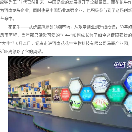
应链为王”时代已然到来，中国奶业的发展掀开了全新篇章。而花花牛作
为河南龙头企业，同时也是中国奶业20强企业，也积极参与到了这场创新
革命中。
花花牛——从步履蹒跚到领潮市场，从艰辛创业到升级改造，60年的
风雨历程，当年那只活泼可爱的“小牛”如何成长为了如今这健硕强壮的
“大牛”？6月21日，记者走进河南花花牛生物科技有限公司马寨产业园，
近距离领略了它的风采。