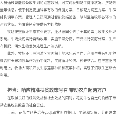
人员通过智能设备收集到的动态数据，可实时获知奶牛健康状况、挤奶数
量等信息，便于制定更加科学有效的保健方案、日粮配方调整方案、牛群
结构调整方案。管理人员还可通过智能终端设备，随时监控牧场各环节的
运营状况，为决策制定提供有力的依据。
牧场按照循环生态农业要求，还从德国引进了全套的粪污收集及处理
系统。牛场粪污实行自动收集，实施干湿分离，干粪进行发酵处理，生产
有机肥，污水生物发酵处理生产液态肥。
此外，牧场还与黄河滩区大面积土地承包者合作，利用牛粪有机肥种
植青贮玉米和牧草作为奶牛饲料，实施循环经济、种养结合。在液态肥的
利用上，牧场大面积开发生态莲藕种植和蔬菜种植，实现了沼液生态综合
利用。
担当：响应精准扶贫政策号召 带动农户超两万户
在取得良好的经济效益和社会效益的同时，花花牛也自觉肩负起了带
动农民脱贫致富的社会责任。
目前，花花牛已先后在guojiaji贫困县鲁山、平舆和新蔡，分别建成