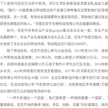
了三座现代化的万头奶牛牧场，并已立项在新蔡县投资建设乳品加工基
地。“我们一方面想通过带动周边农户发展订单种植农业帮助他们实现增
收致富，另一方面，牧场也会直接聘用大量贫困农民，帮助他们通过就业
获得长期稳定的收入。”河南花花牛生物科技有限公司总裁董硕峰说。
如今，花花牛共有农业产业化
guojiaji
重点龙头企业一家，农业产业
化集群两个，农业产业化省级重点龙头企业三家，在生产经营过程中，充
分发挥了龙头企业的带动作用，带动周边农户超过20000户。
除了带动扶贫，花花牛还热心参与公益活动。2013年至2015年，连续
三年赞助省直篮球赛；2015年9月，向鲁山希望小学捐款20万元； 2016
年，向郑州慈善总会捐赠10万元用于制作小学生出行反光贴； 2016年新
乡水灾，diyi时间将救灾物资送至救援站；2017年2月河南花花牛生物科
技有限公司作为奶业20强（D20）企业应邀参加中国小康牛奶行动”启动
仪式，在活动现场公布“牛奶助学公益行动”，向贫困地区学生捐赠2万提
总价值约百万元的瑞亚牧场纯牛奶……
“‘一杯牛奶强壮一个民族’，我们更希望‘一杯鲜奶健康一个国家’。”
董硕峰说，花花牛始终秉承“诚信、务实、创新、共赢”的价值理念，肩负