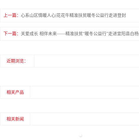
上一篇：
心系山区情暖人心|花花牛精准扶贫暖冬公益行走进登封
下一篇：
关爱成长 相伴未来——精准扶贫“暖冬公益行”走进宜阳县白杨
近期浏览：
相关产品
相关新闻