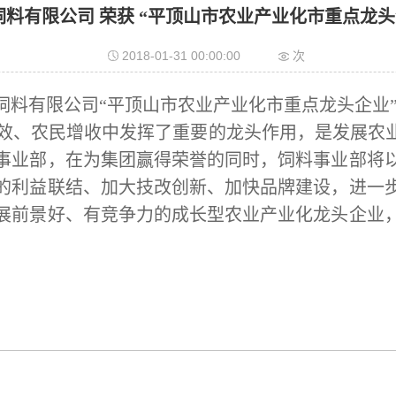
料有限公司 荣获 “平顶山市农业产业化市重点龙头
2018-01-31 00:00:00
次
全赫饲料有限公司“平顶山市农业产业化市重点龙头企
效、农民增收中发挥了重要的龙头作用，是发展农
事业部，在为集团赢得荣誉的同时，饲料事业部将
的利益联结、加大技改创新、加快品牌建设，进一
展前景好、有竞争力的成长型农业产业化龙头企业