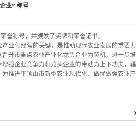
企业” 称号
业”荣誉称号，并颁发了奖牌和荣誉证书。
业产业化经营的关键，是推动现代农业发展的重要力
以晋升市重点农业产业化龙头企业为契机，进一步增
步增强企业竞争力和龙头企业的带动力上下功夫，辐
，为推进平顶山市新型农业现代化、做优做强农业产
0