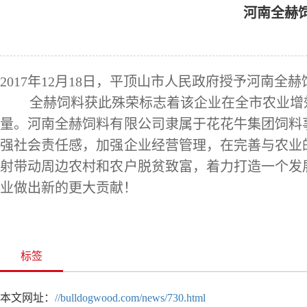
河南全赫饲
2017年12月18日，平顶山市人民政府授予河南
全赫饲料获此殊荣标志着该企业在全市农业增
量。河南全赫饲料有限公司隶属于花花牛集团饲料
强社会责任感，加强企业经营管理，在完善与农业
射带动周边农村和农户脱贫致富，着力打造一个发
业做出新的更大贡献！
标签
本文网址：
//bulldogwood.com/news/730.html