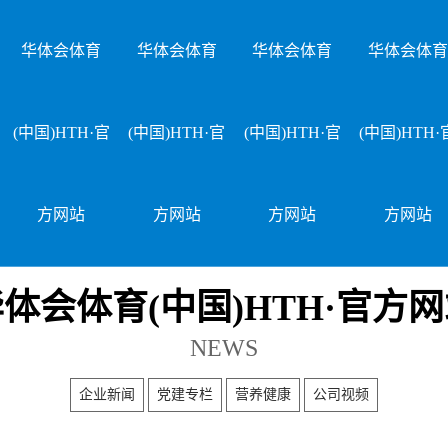
华体会体育
华体会体育
华体会体育
华体会体育
(中国)HTH·官
(中国)HTH·官
(中国)HTH·官
(中国)HTH·
方网站
方网站
方网站
方网站
体会体育(中国)HTH·官方
NEWS
企业新闻
党建专栏
营养健康
公司视频