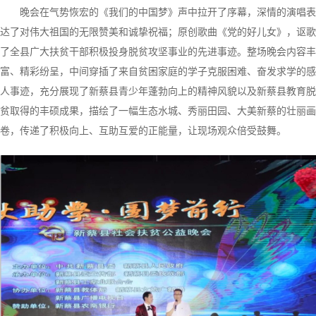
晚会在气势恢宏的《我们的中国梦》声中拉开了序幕，深情的演唱表
达了对伟大祖国的无限赞美和诚挚祝福；原创歌曲《党的好儿女》，讴歌
了全县广大扶贫干部积极投身脱贫攻坚事业的先进事迹。整场晚会内容丰
富、精彩纷呈，中间穿插了来自贫困家庭的学子克服困难、奋发求学的感
人事迹，充分展现了新蔡县青少年蓬勃向上的精神风貌以及新蔡县教育脱
贫取得的丰硕成果，描绘了一幅生态水城、秀丽田园、大美新蔡的壮丽画
卷，传递了积极向上、互助互爱的正能量，让现场观众倍受鼓舞。