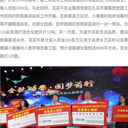
段，针对2018年高考，被二本及以上院校录取的所有建档立卡的贫困生，
每人资助2000元。与此同时，花花牛乳业集团党委在扎实开展集团党建工
作的同时积极推进扶贫工作开展，在新蔡县万庄村、小黄楼村和老培寨村
等开展精准扶贫，对部分因病、因学致困的贫困家庭进行一对一帮扶，为
116名贫困户送去化肥共计12吨；另一方面，为提升农民生活品质，建设
新蔡美丽乡村，花花牛累计投入资金200多万元用于关津乡万庄村以及黄
楼镇小黄楼村人居环境改善工程，预计道路硬化面积达9000平方米，亮化
路灯128盏。