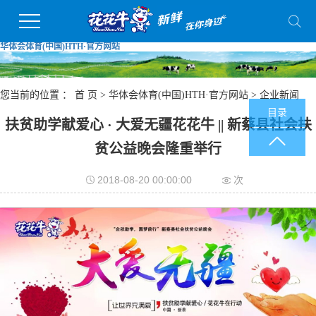
华体会体育(中国)HTH·官方网站
您当前的位置 ：
首 页
>
华体会体育(中国)HTH·官方网站
>
企业新闻
目录
扶贫助学献爱心 · 大爱无疆花花牛 || 新蔡县社会扶
贫公益晚会隆重举行
2018-08-20 00:00:00
次