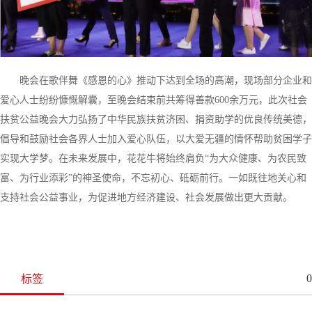
晚会在歌伴舞《感恩的心》推动下达到全场的高潮，现场部分企业和
爱心人士纷纷慷慨解囊，至晚会结束前共筹得善款600余万元，此次社会
扶贫公益晚会大力弘扬了中华民族扶贫济困、捐资助学的优良传统美德，
倡导和鼓励社会各界人士加入爱心队伍，以大爱无疆的情怀帮助贫困学子
实现大学梦。在未来发展中，花花牛将始终肩负“为大众健康、为农民致
富、为行业添彩”的神圣使命，不忘初心、砥砺前行。一如既往地关心和
支持社会公益事业，为促进地方经济建设、社会发展做出更大贡献。
0
标签