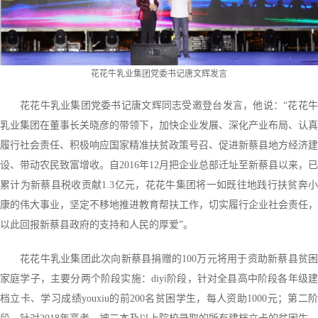
花花牛乳业集团党委书记唐文辉发言
花花牛乳业集团党委书记唐文辉同志受邀登台发言，他说：“花花牛
乳业集团在董事长关晓彦的带领下，加快企业发展、深化产业布局、认真
履行社会责任、积极响应国家精准扶贫政策号召、促进新蔡县地方经济建
设、带动农民致富增收。自2016年12月把企业总部迁址至新蔡县以来，已
累计为新蔡县税收贡献1.3亿元，花花牛集团将一如既往地践行扶贫奔小
康的伟大事业，坚定不移地推进教育帮扶工作，切实履行企业社会责任，
以此回报新蔡县政府的支持和人民的厚爱”。
花花牛乳业集团此次向新蔡县捐赠的100万元将用于资助新蔡县贫困
家庭学子，主要分两个阶段实施：diyi阶段，针对全县高中阶段各年级建
档立卡、学习成绩youxiu的前200名贫困学生，每人资助1000元；第二阶