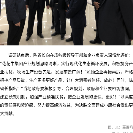
调研结束后，陈省长向在场各级领导干部和企业负责人深情地评价：
“花花牛集团产业规划思路清晰，实行现代化生态循环发展，积极投身产
业扶贫，牧场生产设备先进，发展前景广阔！”勉励企业再接再厉，严格
把控产品质量，生产更多更好产品，让广大消费者信任、放心！同时，陈
省长指出：“当地政府要积极引导，合理规划，政府和企业要密切协同，
建立长效机制，加强产业精准扶贫，把企业发展的更快、更好！”以高度
的责任感和紧迫感，努力提高经济效益，为决胜全面建成小康社会做出更
大贡献。
图、文：聂百鸣