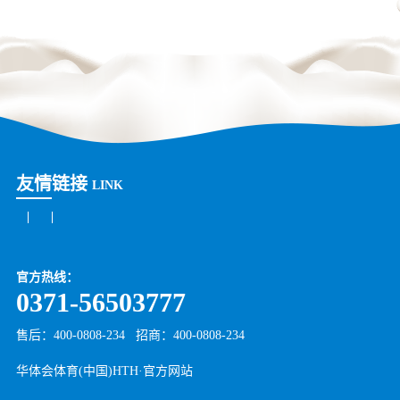
友情链接
LINK
官方热线：
0371-56503777
售后：400-0808-234
招商：
400-0808-234
华体会体育(中国)HTH·官方网站