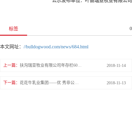
公示发布单位：叶县
瑞亚牧业有限公司
0
标签
本文网址：
//bulldogwood.com/news/684.html
上一篇：
扶沟瑞亚牧业有限公司年存栏6000头奶牛养殖建设项目 环境影响评价公众参与第二次公示
2018-11-14
下一篇：
花花牛乳业集团——优 秀非公有制行业领军型企业
2018-11-13