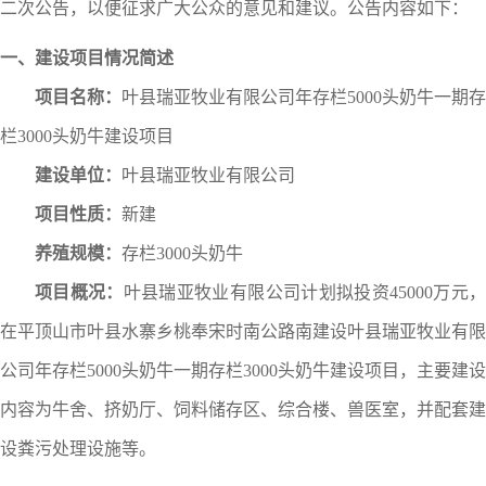
二次公告，以便征求广大公众的意见和建议。公告内容如下：
一、建设项目情况简述
项目名称：
叶县
瑞亚牧业有限公司
年存栏5
000
头奶牛一期存
栏3000头奶牛建设项目
建设单位：
叶县
瑞亚牧业有限公司
项目性质：
新建
养殖
规模：
存栏3
000
头奶牛
项目概况：
叶县
瑞亚牧业有限公司
计划拟投资
45
000
万元
在平顶山市叶县水寨乡桃奉宋时南公路南
建设
叶县
瑞亚牧业有限
公司
年存栏5
000
头奶牛一期存栏3000头奶牛建设项目
，
主要建设
内容为牛舍、挤奶厅、饲料储存区、综合楼、兽医室，并配套建
设粪污处理设施等
。