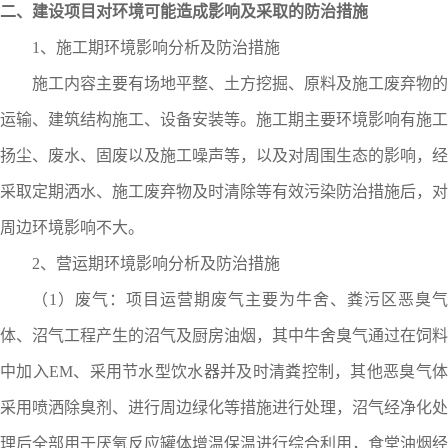
二、建设项目对环境可能造成影响及采取的防治措施
1
、施工期环境影响分析及防治措施
施工内容主要有场地平整、土方挖掘、原料及施工废弃物的
运输、建筑结构施工、设备安装等。施工期主要环境影响有施工
扬尘、废水、固废以及施工噪声等，以及对周围生态的影响，经
采取定期洒水、施工废弃物及时清除等有效污染防治措施后，对
周边环境影响不大。
2
、营运期环境影响分析及防治措施
（
1
）废气：项目运营期废气主要为
牛
舍、
粪污区
恶臭气
体、
沼气工程产生的沼气及
厨房油烟，其中
牛
舍臭气通过在饲料
中加入
EM
、采用节水型饮水器并及时清粪控制，其他恶臭气
采用喷洒除臭剂、进行周边绿化等措施进行处理，
沼气经净化
处
理后全部用于厌氧反应罐体增温保温进行综合利用
，食堂油烟经