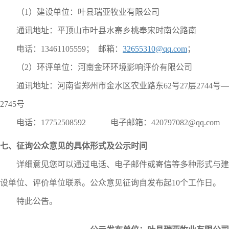
（1）建设单位：叶县
瑞亚牧业有限公司
通讯地址：
平顶山市叶县水寨乡桃奉宋时南公路南
电话：
13461105559
； 邮箱：
32655310@qq.com
；
（
2
）
环评
单位：
河南金环环境影响评价有限公司
通讯地址：河南省郑州市金水区农业路东62号27层2744号—
2745号
电话：
17752508592
电子邮箱：420797082@qq.com
七、征询公众意见的具体形式及公示时间
详细意见您可以通过电话、电子邮件或寄信等多种形式与建
设单位、评价单位联系。公众意见征询自发布起
10
个工作日。
特此公告。