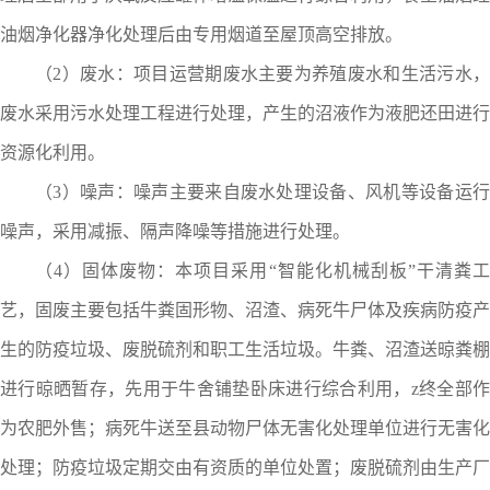
油烟净化器净化处理后由专用烟道至屋顶高空排放
。
（
2
）废水：项目运营期废水主要为养殖废水和生活污水
废水采用
污水处理工程
进行处理，产生
的
沼液作为
液
肥
还田进行
资源化利用。
（
3
）噪声：噪声主要来自废水处理设备、风机等设备运
噪声，采用减振、隔声降噪等措施进行处理。
（
4
）固体废物：本项目采用
“智能化机械刮板”
干清粪
艺
，固废主要
包括
牛
粪固形物、沼渣、病死
牛
尸体及疾病防疫产
生的
防疫垃圾
、废脱硫剂和职工生活垃圾
。牛
粪、沼渣
送晾粪棚
进行晾晒暂存，先用于牛舍铺垫卧床进行综合利用，z终全部作
为农肥外售
；
病死
牛
送至县动物尸体无害化处理单位进行无害化
处理
；防疫垃圾
定期交由有资质的单位处置
；
废脱硫剂由生产厂