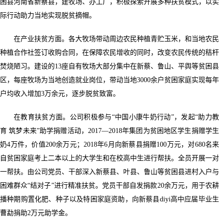
困县河南省新蔡县，建牧场、办工厂，积极探索开展多种扶贫模式，以实
际行动助力当地实现脱贫摘帽。
在产业扶贫方面。各大牧场带动周边农民种植青贮玉米，和当地农民
种植合作社签订收购合同，在保障农民增收的同时，改变农民传统的秸杆
焚烧陋习。建设的13座自有牧场大部分集中在新蔡、鲁山、平舆等贫困县
区，每座牧场为当地创造就业岗位，带动当地3000余户贫困家庭实现每年
户均收入增加3万余元，逐步脱贫致富。
在教育扶贫方面。公司积极参与“中国小康牛奶行动”，发起“助力教
育 筑梦未来”助学捐赠活动，2017—2018年集团为贫困地区学生捐赠学生
奶4万件，价值200余万元；2018年6月向新蔡县捐赠100万元，对680名来
自贫困家庭考上二本以上的大学生和在校高中生进行帮扶。全员开展一对
一帮扶。由公司党员、干部深入新蔡县、叶县、鲁山等贫困县进村入户与
困难群众“结对子”进行精准扶贫。党员干部自发捐款20余万元，用于农耕
播种期购置化肥、种子以及特困家庭资助，向新蔡县diyi高中应届毕业生
曹勐捐助2万元助学金。