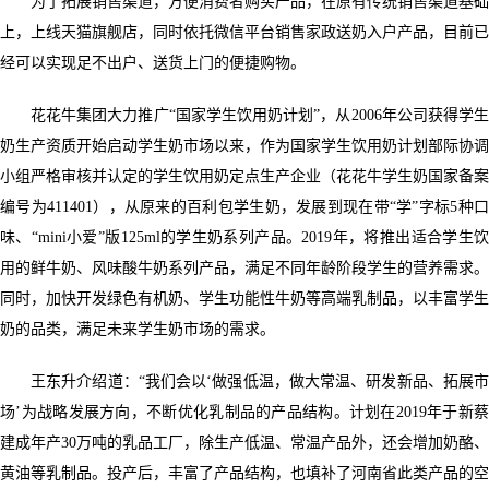
为了拓展销售渠道，方便消费者购买产品，在原有传统销售渠道基础
上，上线天猫旗舰店，同时依托微信平台销售家政送奶入户产品，目前已
经可以实现足不出户、送货上门的便捷购物。
花花牛集团大力推广“国家学生饮用奶计划”，从2006年公司获得学生
奶生产资质开始启动学生奶市场以来，作为国家学生饮用奶计划部际协调
小组严格审核并认定的学生饮用奶定点生产企业（花花牛学生奶国家备案
编号为411401），从原来的百利包学生奶，发展到现在带“学”字标5种口
味、“mini小爱”版125ml的学生奶系列产品。2019年，将推出适合学生饮
用的鲜牛奶、风味酸牛奶系列产品，满足不同年龄阶段学生的营养需求。
同时，加快开发绿色有机奶、学生功能性牛奶等高端乳制品，以丰富学生
奶的品类，满足未来学生奶市场的需求。
王东升介绍道：“我们会以‘做强低温，做大常温、研发新品、拓展市
场’为战略发展方向，不断优化乳制品的产品结构。计划在2019年于新蔡
建成年产30万吨的乳品工厂，除生产低温、常温产品外，还会增加奶酪、
黄油等乳制品。投产后，丰富了产品结构，也填补了河南省此类产品的空