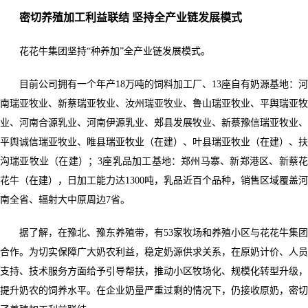
密切养殖加工利益联结 坚持全产业链发展模式
花花牛集团坚持“种养加”全产业链发展模式。
目前公司拥有一个年产18万吨的饲料加工厂、13座自有奶源基地：河
南瑞亚牧业、新蔡瑞亚牧业、汝州瑞亚牧业、鲁山瑞亚牧业、平舆瑞亚牧
业、河南合源乳业、河南伊源乳业、郏县发展牧业、新蔡豫信瑞亚牧业、
平舆诚信瑞亚牧业、睢县瑞亚牧业（在建）、叶县瑞亚牧业（在建）、扶
沟瑞亚牧业（在建）；3座乳品加工基地：郑州马寨、新郑港区、新蔡花
花牛（在建），日加工能力达1300吨，乳品近百个品种，销售区域覆盖河
南全省、辐射大中原周边7省。
据了解，在豫北、豫东养殖带，有53家牧场和养殖小区与花花牛集团
合作。为切实保障广大奶农利益，稳定奶源供求关系，在原奶计价、人员
支持、技术服务方面给予引导帮扶，推动小区牧场化、规模化转型升级，
提升奶农的饲养水平。在企业奶量严重过剩的情况下，仍接收原奶，密切