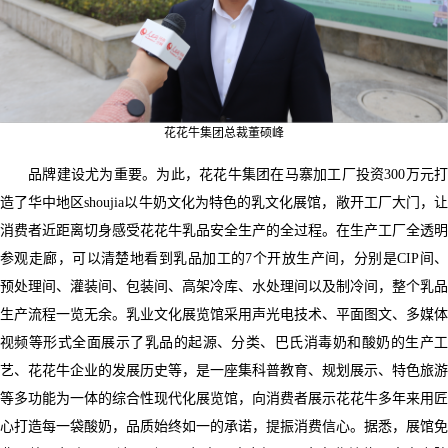
花花牛集团总裁董硕峰
品牌建设尤为重要。为此，花花牛集团在马寨加工厂投资300万元打
造了华中地区shoujia以牛奶文化为特色的乳文化展馆，敞开工厂大门，让
消费者近距离切身感受花花牛乳品安全生产的全过程。在生产工厂全透明
参观走廊，可以清楚地看到乳品加工的7个开放生产间，分别是CIP间、
预处理间、灌装间、包装间、高架冷库、水处理间以及制冷间，整个乳品
生产流程一览无余。乳业文化展览馆采用声光电技术、平面图文、多媒体
视频等形式全面展示了乳品的起源、分类、巴氏消毒奶和酸奶的生产工
艺、花花牛企业的发展历史等，是一座集科普教育、规划展示、特色旅游
等多功能为一体的综合性现代化展览馆，向消费者展示花花牛多年来用匠
心打造每一袋酸奶，品质始终如一的承诺，提振消费信心。据悉，展馆免