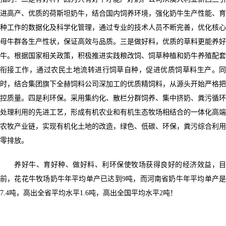
进高产、优质的荷斯坦奶牛，结合国内饲养环境，强化奶牛生产性能、育
种工作的数据化及科学化管理，通过专业的技术人员不断完善，优化核心
母牛群各生产性状，保证高效与品质。三是做好料，优质的草料更能养好
牛。根据国家相关政策，积极推进实践粮改饲、饲草种植和奶牛养殖配套
衔接工作，通过农民土地流转进行饲草自种，促进优质饲草料生产。同
时，结合集团旗下全赫饲料公司深加工的优质精饲料，从源头开始严格把
控质量。四是利环保。采用集约化、散栏分群饲养、集中挤奶、粪污循环
处理利用的先进工艺，形成有机农业和有机生态牧场相结合的一体化高端
农牧产业链，实现有机化土地的改造，绿色、低碳、环保，粪污综合利用
零排放。
养好牛、育好种、做好料、利环保使牧场获得良好的经济效益，目
前，花花牛牧场奶牛年平均单产已达到9吨，而河南省奶牛年平均单产是
7.4吨，高出全省平均水平1.6吨，高出全国平均水平2吨！