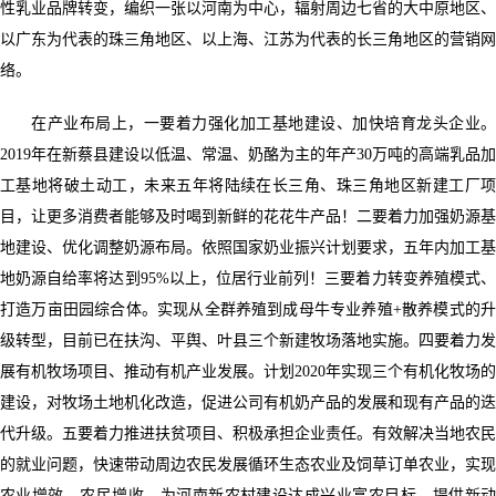
性乳业品牌转变，编织一张以河南为中心，辐射周边七省的大中原地区、
以广东为代表的珠三角地区、以上海、江苏为代表的长三角地区的营销网
络。
在产业布局上，一要着力强化加工基地建设、加快培育龙头企业。
2019年在新蔡县建设以低温、常温、奶酪为主的年产30万吨的高端乳品加
工基地将破土动工，未来五年将陆续在长三角、珠三角地区新建工厂项
目，让更多消费者能够及时喝到新鲜的花花牛产品！二要着力加强奶源基
地建设、优化调整奶源布局。依照国家奶业振兴计划要求，五年内加工基
地奶源自给率将达到95%以上，位居行业前列！三要着力转变养殖模式、
打造万亩田园综合体。实现从全群养殖到成母牛专业养殖+散养模式的升
级转型，目前已在扶沟、平舆、叶县三个新建牧场落地实施。四要着力发
展有机牧场项目、推动有机产业发展。计划2020年实现三个有机化牧场的
建设，对牧场土地机化改造，促进公司有机奶产品的发展和现有产品的迭
代升级。五要着力推进扶贫项目、积极承担企业责任。有效解决当地农民
的就业问题，快速带动周边农民发展循环生态农业及饲草订单农业，实现
农业增效、农民增收，为河南新农村建设达成兴业富农目标，提供新动