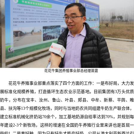
花花牛集团养殖事业部总经理苗霆
花花牛养殖事业部重点落实了四个方面的工作：一是布好局，大力发
展标准化规模养殖，打造循环生态农业示范基地。目前集团有3万头优质
奶牛，分布在宝丰、汝州、鲁山、叶县、郏县、中牟、新蔡、平舆、睢
县、扶沟等13个规模化牧场，同时与当地奶农共同组建牛奶生产联合体，
建立标准机械化挤奶站70余个，加工基地奶源自给率达到70%，并规划每
年建设2-3个新牧场，这样的增速在全国奶牛养殖行业里来讲也是首屈一
指的！二是育好种，因为只有好牛才能产好奶。公司从澳大利亚新西兰引