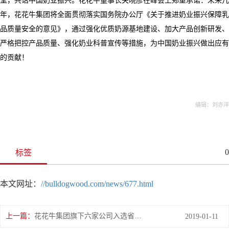
堂，共话中国奶业振兴。花花牛董事长关晓彦在峰会上郑重承诺：未来几
年，花花牛集团将全面贯彻落实国务院办公厅《关于推进奶业振兴保障乳
品质量安全的意见》，通过强化优质奶源基地建设、加大产品创新研发、
严格把控产品质量、强化奶业科普宣传等措施，为中国奶业振兴做出应有
的贡献！
编辑：刘亦洋
0
标签
本文网址：
//bulldogwood.com/news/677.html
上一篇：
花花牛集团旗下六家公司入选省农业产业化重点龙头企业名单
2019-01-11