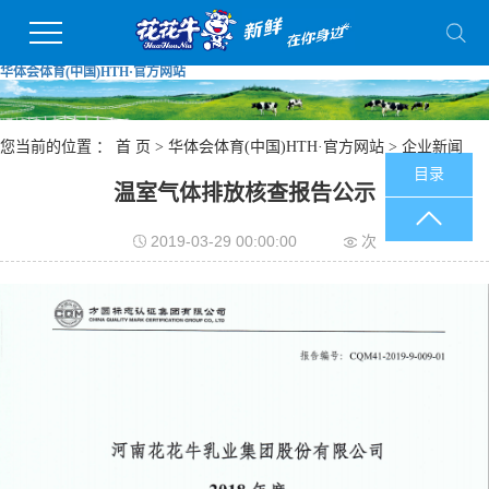
华体会体育(中国)HTH·官方网站
您当前的位置 ：
首 页
>
华体会体育(中国)HTH·官方网站
>
企业新闻
目录
温室气体排放核查报告公示
2019-03-29 00:00:00
次