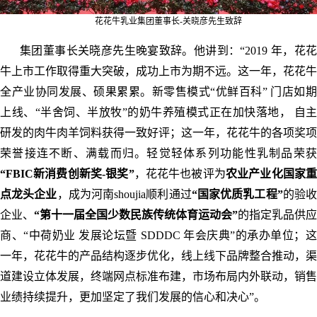
花花牛乳业集团董事长-关晓彦先生致辞
集团董事长关晓彦先生晚宴致辞。他讲到：“2019 年，花花
牛上市工作取得重大突破，成功上市为期不远。这一年，花花牛
全产业协同发展、硕果累累。新零售模式“优鲜百科” 门店如期
上线、“半舍饲、半放牧”的奶牛养殖模式正在加快落地， 自主
研发的肉牛肉羊饲料获得一致好评；这一年，花花牛的各项奖项
荣誉接连不断、满载而归。轻觉轻体系列功能性乳制品荣获
“FBIC新消费创新奖-银奖”
，花花牛也被评为
农业产业化国家
点龙头企业
，成为河南shoujia顺利通过
“国家优质乳工程”
的验
企业、
“第十一届全国少数民族传统体育运动会”
的指定乳品供应
商、“中荷奶业 发展论坛暨 SDDDC 年会庆典”的承办单位；这
一年，花花牛的产品结构逐步优化，线上线下品牌整合推动，渠
道建设立体发展，终端网点标准布建，市场布局内外联动，销售
业绩持续提升，更加坚定了我们发展的信心和决心”。