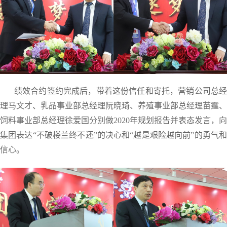
绩效合约签约完成后，带着这份信任和寄托，营销公司总经
理马文才、乳品事业部总经理阮晓琦、养殖事业部总经理苗霆、
饲料事业部总经理徐爱国分别做2020年规划报告并表态发言，向
集团表达“不破楼兰终不还”的决心和“越是艰险越向前”的勇气和
信心。