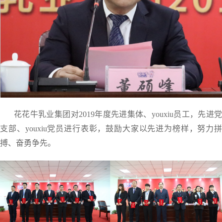
花花牛乳业集团对2019年度先进集体、
youxiu
员工，先进
支部、
youxiu
党员进行表彰，鼓励大家以先进为榜样，努力拼
搏、奋勇争先。