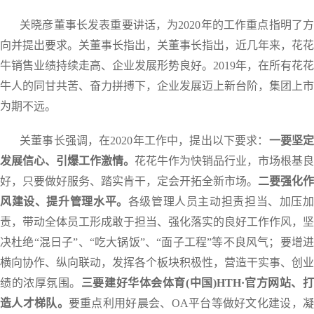
关晓彦董事长发表重要讲话，为2020年的工作重点指明了方
向并提出要求。关董事长指出，关董事长指出，近几年来，花花
牛销售业绩持续走高、企业发展形势良好。2019年，在所有花花
牛人的同甘共苦、奋力拼搏下，企业发展迈上新台阶，集团上市
为期不远。
关董事长强调，在2020年工作中，提出以下要求：
一要坚定
发展信心、引爆工作激情。
花花牛作为快销品行业，市场根基良
好，只要做好服务、踏实肯干，定会开拓全新市场。
二要强化作
风建设、提升管理水平。
各级管理人员主动担责担当、加压
责，带动全体员工形成敢于担当、强化落实的良好工作作风，坚
决杜绝“混日子”、“吃大锅饭”、“面子工程”等不良风气；要增进
横向协作、纵向联动，发挥各个板块积极性，营造干实事、创业
绩的浓厚氛围。
三要建好华体会体育(中国)HTH·官方网站、
造人才梯队。
要重点利用好晨会、OA平台等做好文化建设，