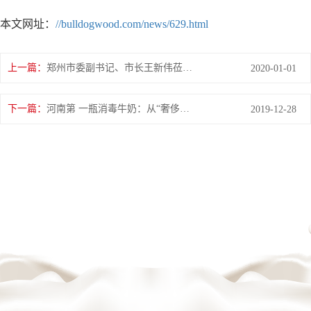
本文网址：
//bulldogwood.com/news/629.html
上一篇：
郑州市委副书记、市长王新伟莅临花花牛乳业集团调研
2020-01-01
下一篇：
河南第 一瓶消毒牛奶：从“奢侈品”到日常饮品
2019-12-28