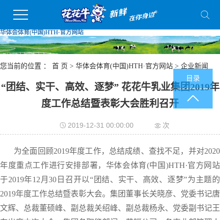
华体会体育(中国)HTH·官方网站
您当前的位置 ：
首 页
>
华体会体育(中国)HTH·官方网站
>
企业新闻
目录
“团结、实干、高效、逐梦” 花花牛乳业集团2019年
度工作总结暨表彰大会胜利召开
2019-12-31 00:00:00
次
为全面回顾2019年度工作，总结成绩、查找不足，并对2020
年度重点工作进行安排部署，华体会体育(中国)HTH·官方网站
于2019年12月30日召开以“团结、实干、高效、逐梦”为主题的
2019年度工作总结暨表彰大会。集团董事长关晓彦、党委书记唐
文辉、总裁董硕峰、副总裁关绍峰、副总裁杨永、党委副书记王