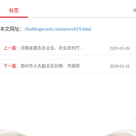
0
标签
本文网址：
//bulldogwood.com/news/619.html
上一篇：
河南省委农办主任、农业农村厅厅长申延平一行调研河南花花牛乳业集团
2020-03-26
下一篇：
郑州市人大副主任孙黎、市政府副市长李喜安一行 莅临花花牛开展“三送一强”活动
2020-03-16