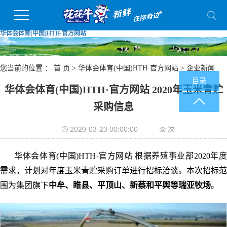
华体会体育(中国)HTH·官方网站
您当前的位置 ：
首 页
>
华体会体育(中国)HTH·官方网站
>
企业新闻
目录
华体会体育(中国)HTH·官方网站 2020年玉米青贮
采购信息
2020-03-23 00:00:00
次
华体会体育(中国)HTH·官方网站 根据养殖事业部2020年度
需求，计划对年度玉米青贮采购订单进行招标洽谈。本次招标范
围为集团旗下
中牟、睢县、平顶山、新蔡和平舆等瑞亚牧场
。