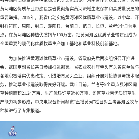
引导国内高质量饲草种植标准化等交流意见。河南省作为农业大省，实施
黄河滩区优质草业带建设是省贯彻落实黄河流域生态保护和高质量发展的
重要举措。2019年，我省启动实施黄河滩区优质草业带建设，以中牟、开
封祥符区、原阳、封丘、濮阳县、台前县、范县、长垣、兰考9个县为重
点，在黄河滩区种植优质饲草100万亩，把黄河滩区优质草业带建设成为
全国重要的现代化优质牧草生产加工基地和草业科技创新基地。
为加快推进黄河滩优质草业带建设，省政府先后两次组织召开推进
会，武国定副省长亲自参加推进部署。省农业农村厅牵头有关省直单位与
各地积极落实优惠政策、引进培育龙头企业、组织开展对接协调与技术服
务，推动草业带建设取得良好开端。截止目前，兰考等9个重点县滩区饲
草种植面积21.24万亩，生产优质饲草近40万吨，滩区草业带优质饲草生
产能力初步形成，中央电视台新闻频道“直播黄河”栏目对兰考县滩区牧草
种植进行了专集报道。