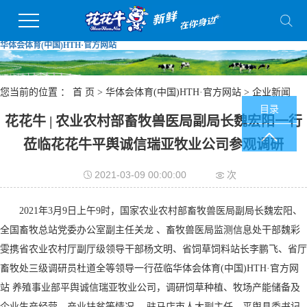
华体会体育(中国)HTH·官方网站
您当前的位置 ：
首 页
>
华体会体育(中国)HTH·官方网站
>
企业新闻
目录
花花牛 | 农业农村部畜牧兽医局副局长魏宏阳一行
莅临花花牛平舆诚信瑞亚牧业公司参观调研
2021-03-09 00:00:00
次
2021年3月9日上午9时，国家农业农村部畜牧兽医局副局长魏宏阳、
全国畜牧总站党委办公室副主任关龙 、畜牧兽医局监测信息处干部魏彩
雯携省农业农村厅副厅级领导干部杨文明、省饲草饲料站长李鹏飞、省厅
畜牧处三级调研员杜道全等领导一行莅临华体会体育(中国)HTH·官方网
站 养殖事业部平舆诚信瑞亚牧业公司，调研饲草种植、牧场产能储备及
企业生产经营、产业扶贫等情况。 驻马店市人大副主任、平舆县委书记