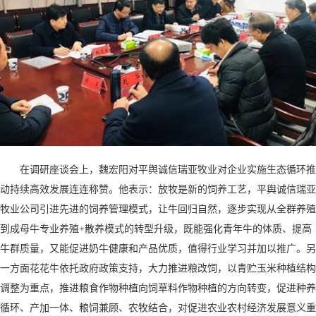
在调研座谈会上，魏宏阳对平舆诚信瑞亚牧业对企业实施生态循环推
动持续高效发展连连称赞。他表示：放牧是新的饲养工艺，平舆诚信瑞亚
牧业公司引进先进的饲养管理模式，让牛回归自然，逐步实现从全群养殖
到成母牛专业养殖+散养模式的转型升级，既能强化青年牛的体质、提高
牛群质量，又能促进奶牛健康和产品优质，值得行业学习并加以推广。另
一方面花花牛依托政府政策支持，大力推进粮改饲，以青贮玉米种植结构
调整为重点，推进粮食作物种植向饲草料作物种植的方向转变，促进种养
循环、产加一体、粮饲兼顾、农牧结合，对促进农业农村经济发展意义重