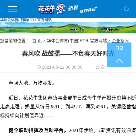
华体会体育(中国)HTH·官方网站
您当前的位置 ：
首 页
>
华体会体育(中国)HTH·官方网站
>
企业新闻
目录
春风吹 战鼓擂——不负春天好时光
2021-03-11 00:00:00
次
春回大地，万物竟发。
近日，花花牛集团养殖事业部单日成母牛单产攀升趋势不断
走高走强，奶量从每日389T、到422T、再到426T，关键经营指
标持续向计划值靠近……
健全联动指挥及互动平台。
2021年伊始，z新资讯有效通道