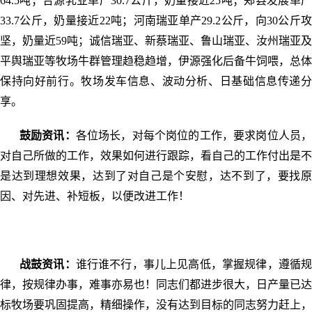
64.5吨；合源乳业单产30.7公斤，奶量接近25吨；郏县发展单产
33.7公斤，奶量接近22吨；河南瑞亚单产29.2公斤，向30公斤攻
坚，奶量近59吨；诚信瑞亚、新蔡瑞亚、鲁山瑞亚、汝州瑞亚及
平舆瑞亚等牧场牛群管理趋稳趋增，伊源强化后备牛饲喂，总体
保持向好前行。牧场发车信息、波动分析、日基础信息传递分
享。
鼓励资讯：
各位场长，对每个岗位的工作，要求岗位人员
对自己所做的工作，效果如何进行跟踪，看自己的工作付出是不
是达到理想效果，达到了对自己是个安慰，达不到了，要找原
因、对先进、补短板，以便改进工作！
战鼓资讯：
谁行谁不行，事儿上见高低，掌握规律，遵循
律，按规律办事，难事亦易也！同志们都进步很大，日产量已达
标牧场要巩固提高，精细操作，没有达到目标的同志努力赶上，