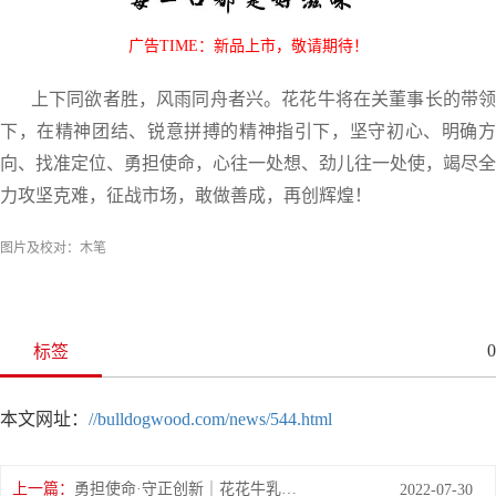
广告TIME：新品上市，敬请期待！
上下同欲者胜，风雨同舟者兴。花花牛将在关董事长的带领
下，在精神团结、锐意拼搏的精神指引下，坚守初心、明确方
向、找准定位、勇担使命，心往一处想、劲儿往一处使，竭尽全
力攻坚克难，征战市场，敢做善成，再创辉煌！
图片及校对：木笔
0
标签
本文网址：
//bulldogwood.com/news/544.html
上一篇：
勇担使命·守正创新｜花花牛乳业集团召开营销、养殖及饲料月度经营工作会议
2022-07-30