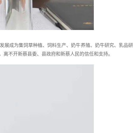
发展成为集饲草种植、饲料生产、奶牛养殖、奶牛研究、乳品研
得，离不开新蔡县委、县政府和新蔡人民的信任和支持。