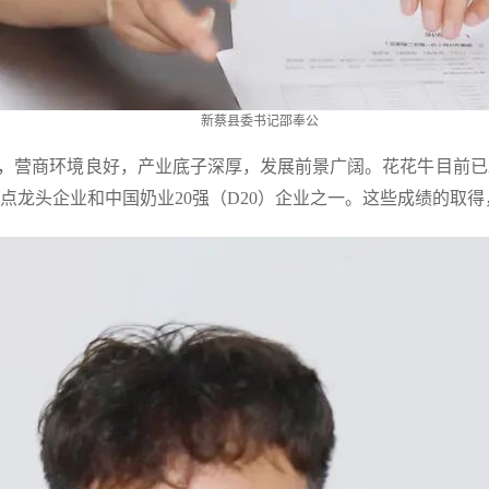
新蔡县委书记邵奉公
，营商环境良好，产业底子深厚，发展前景广阔。花花牛目前已
点龙头企业和中国奶业20强（D20）企业之一。这些成绩的取