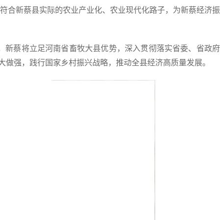
符合新蔡县实际的农业产业化、农业现代化路子，为新蔡经济振
步，新蔡将立足河南省畜牧大县优势，深入贯彻落实省委、省政府
业做大做强，践行国家乡村振兴战略，推动全县经济高质量发展。