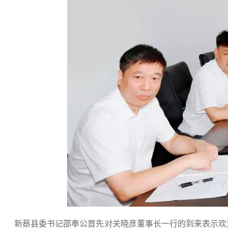
新蔡县委书记邵奉公首先对关晓彦董事长一行的到来表示欢