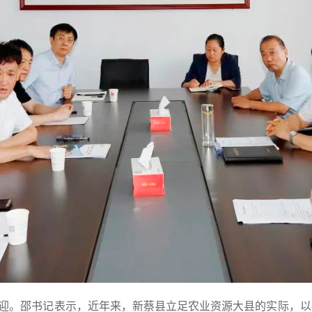
迎。邵书记表示，近年来，新蔡县立足农业资源大县的实际，以