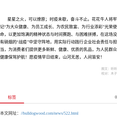
星星之火，可以燎原；时疫未歇，奋斗不止。花花牛人将牢
记“为大众健康、为员工成长、为农民致富、为行业添彩”光荣使
命，以更加饱满的精神状态与时间赛跑、与困难拼搏，在这场没
有硝烟的“战疫”中坚守阵地，用实际行动践行企业社会责任与担
当，为消费者们提供更多新鲜、健康、优质的乳品，为人民群众
健康保驾护航！愿疫情早日结束，山河无恙，人间皆安！
图文：听听
校对：木子
0
标签
本文网址：
//bulldogwood.com/news/522.html