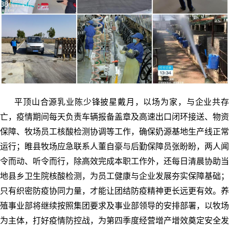
平顶山合源乳业陈少锋披星戴月，以场为家，与企业共存
亡，疫情期间每天负责车辆报备盖章及高速出口闭环接送、物资
保障、牧场员工核酸检测协调等工作，确保奶源基地生产线正常
运行；睢县牧场应急联系人董自豪与后勤保障员张盼盼，两人闻
令而动、听令而行，除高效完成本职工作外，还每日清晨协助当
地县乡卫生院核酸检测，为员工健康与企业发展夯实保障基础；
只有织密防疫协同力量，才能让团结防疫精神更长远更有效。养
殖事业部将继续按照集团要求及事业部领导的安排部署，以牧场
为主体，打好疫情防控战，为第四季度经营增产增效奠定安全发