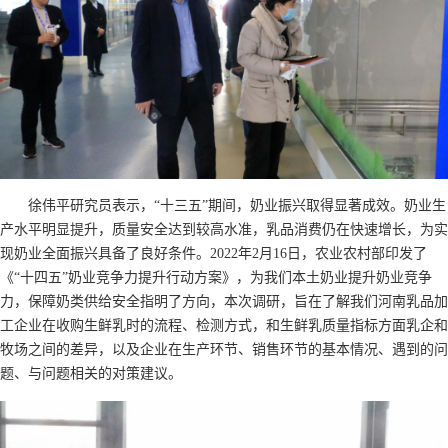
徐伟平研究员表示，“十三五”期间，奶业振兴取得显著成效。奶业生
产水平明显提升，质量安全达到较高水准，乳品消费仍在快速增长，为实
现奶业全面振兴具备了良好条件。2022年2月16日，农业农村部印发了
《“十四五”奶业竞争力提升行动方案》，为我们本土奶业提升奶业竞争
力，保障奶类供给安全指明了方向，本次调研，旨在了解我们河南乳品加
工企业在收购生鲜乳时的流程、检测方式，和生鲜乳质量指标方面乳企和
牧场之间的差异，以及企业在生产环节、销售环节的基本情况、遇到的问
题、与问题相关的对策建议。