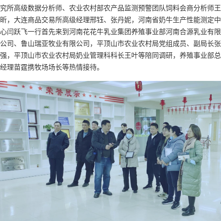
究所高级数据分析师、农业农村部农产品监测预警团队饲料会商分析师王
昕，大连商品交易所高级经理邢钰、张丹妮，河南省奶牛生产性能测定中
心闫跃飞一行首先来到河南花花牛乳业集团养殖事业部河南合源乳业有限
公司、鲁山瑞亚牧业有限公司，平顶山市农业农村局党组成员、副局长张
强，平顶山市农业农村局奶业管理科科长王叶等陪同调研，养殖事业部总
经理苗霆携牧场场长等热情接待。