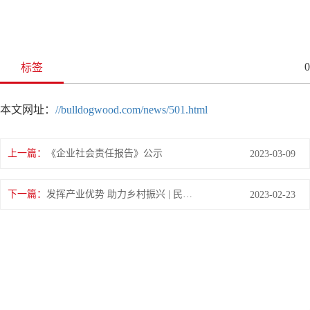
0
标签
本文网址：
//bulldogwood.com/news/501.html
上一篇：
《企业社会责任报告》公示
2023-03-09
下一篇：
发挥产业优势 助力乡村振兴 | 民权县委副书记、县长王静娴会见关晓彦董事长一行
2023-02-23