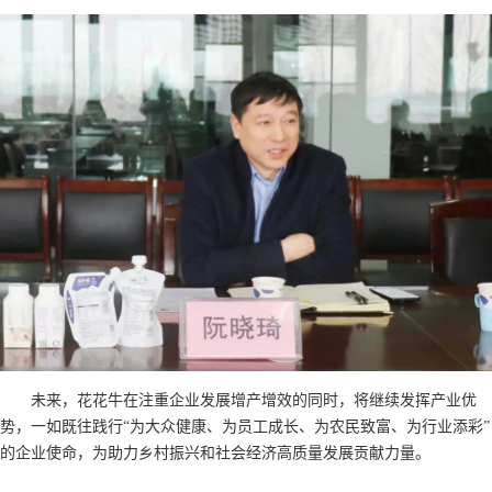
未来，花花牛在注重企业发展增产增效的同时，将继续发挥产业优
势，一如既往践行“为大众健康、为员工成长、为农民致富、为行业添彩”
的企业使命，为助力乡村振兴和社会经济高质量发展贡献力量。