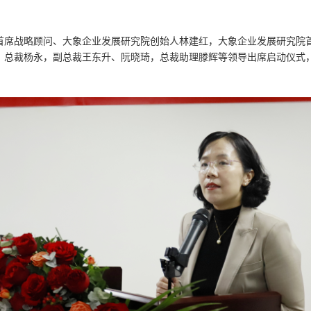
勇，首席战略顾问、大象企业发展研究院创始人林建红，大象企业发展研究
硕峰，总裁杨永，副总裁王东升、阮晓琦，总裁助理滕辉等领导出席启动仪