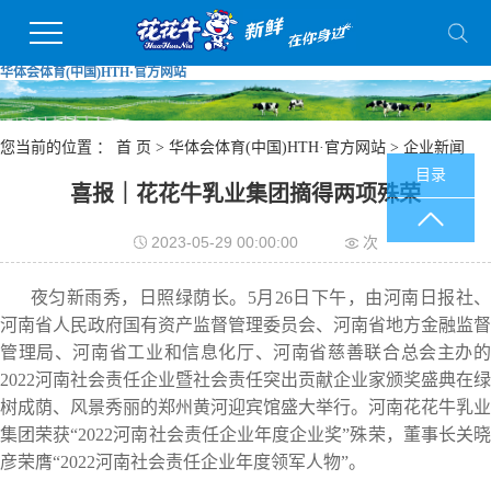
华体会体育(中国)HTH·官方网站
您当前的位置 ：
首 页
>
华体会体育(中国)HTH·官方网站
>
企业新闻
目录
喜报｜花花牛乳业集团摘得两项殊荣
2023-05-29 00:00:00
次
夜匀新雨秀，日照绿荫长。5月26日下午，由河南日报社、
河南省人民政府国有资产监督管理委员会、河南省地方金融监督
管理局、河南省工业和信息化厅、河南省慈善联合总会主办的
2022河南社会责任企业暨社会责任突出贡献企业家颁奖盛典在绿
树成荫、风景秀丽的郑州黄河迎宾馆盛大举行。河南花花牛乳业
集团荣获“2022河南社会责任企业年度企业奖”殊荣，董事长关晓
彦荣膺“2022河南社会责任企业年度领军人物”。