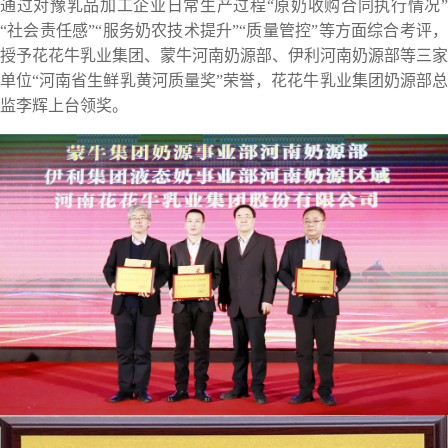
通过对豫乳品加工企业日常生产过程“原奶收购合同执行情况”
“社会责任感”“服务奶农技术提升”“质量管控”等方面综合考评，
授予花花牛乳业集团、蒙牛河南奶源部、伊利河南奶源部等三家
单位“河南省生鲜乳黄河质量奖”荣誉，花花牛乳业集团奶源部总
监李辉上台领奖。