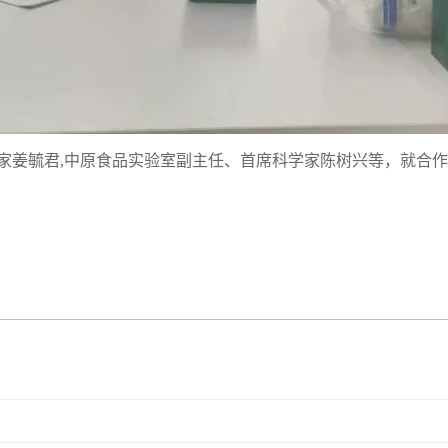
家姜毓君,中原食品实验室副主任、首席科学家陈树兴等，就合