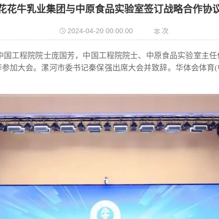
花花牛乳业集团与中原食品实验室签订战略合作协
2024-04-20 00:00:00
次
行，中国工程院院士庞国芳，中国工程院院士、中原食品实验室主
加大会。漯河市委书记秦保强出席大会并致辞。华体会体育(中国