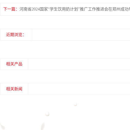
下一篇：
河南省2024国家“学生饮用奶计划”推广工作推进会在郑州成功
近期浏览：
相关产品
相关新闻