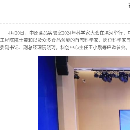
4月20日，中原食品实验室2024年科学家大会在漯河举
工程院院士黄和以及众多食品领域的首席科学家、岗位科学家等参
委副书记、副总经理阮晓琦，科创中心主任王小鹏等应邀参会。