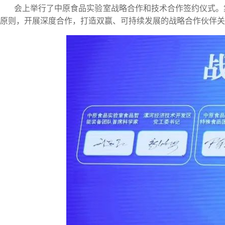
会上举行了中原食品实验室战略合作和技术合作签约仪式。
原则，开展深度合作，打造双赢、可持续发展的战略合作伙伴关