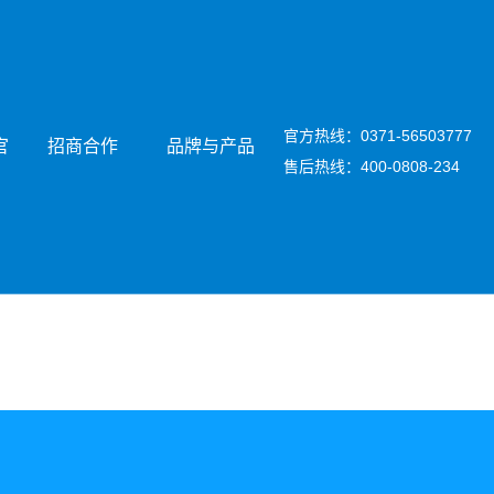
官方热线：0371-56503777
官
招商合作
品牌与产品
售后热线：400-0808-234