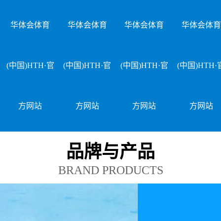
华体会体育
华体会体育
华体会体育
华体会体育
(中国)HTH·官
(中国)HTH·官
(中国)HTH·官
(中国)HTH·
方网站
方网站
方网站
方网站
品牌与产品
BRAND PRODUCTS