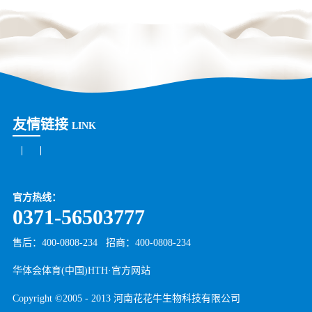
友情链接
LINK
官方热线：
0371-56503777
售后：400-0808-234
招商：
400-0808-234
华体会体育(中国)HTH·官方网站
Copyright ©2005 - 2013 河南花花牛生物科技有限公司