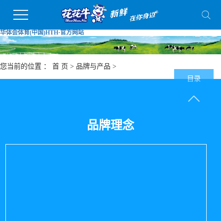
华体会体育(中国)HTH·官方网站
您当前的位置 ：
首 页
>
品牌与产品
>
目录
品牌理念